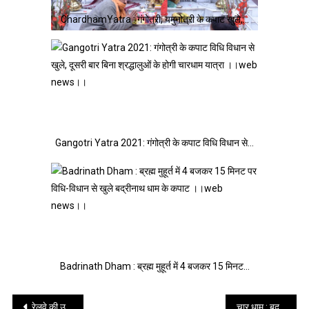
ChardhamYatra : गंगोत्री, यमुनोत्री के कपाट खुले,…
Gangotri Yatra 2021: गंगोत्री के कपाट विधि विधान से…
Badrinath Dham : ब्रह्म मुहूर्त में 4 बजकर 15 मिनट…
Post
रेलवे की उपलब्धि: “श्रमिक स्पेशल” ट्रेनों से 10 लाख यात्रियों की घर वापसी पढ़े पूरी खबर
चार धाम : बदरीनाथ धाम के कपाट खुले यात्रियों को करना होगा इंतजार।।web news।।