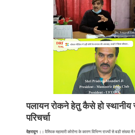
पलायन
रोकने
के
लिए
ड्रीम्स
का
गोल्डन
ड्रीम
,
जानने
के
लिए
पढे
पूरी
खबर
पलायन रोकने हेतु कैसे हो स्थान
।।
परिचर्चा
Web
News
।।
देहरादून
।। वैश्विक महामारी कोरोना के कारण विभिन्न राज्यों से बडी संख्या में