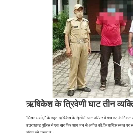
के
“मिशन
मर्यादा”
के
बाद
भी
मर्यादा
में
नही
रह
रहे
है
पर्यटक।।
Web
News।।
ऋषिकेश के त्रिवेणी घाट तीन व्यक्
“मिशन मर्यादा” के तहत ऋषिकेश के त्रिवेणी घाट परिसर में गंगा तट के निकट पा
उत्तराखण्ड पुलिस ने एक बार फिर आम जन से अपील की,कि धार्मिक स्थल पर सदा
पुलिस को सूचना दें।