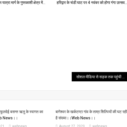
ात्रा मार्ग के गुप्तकाशी क्षेत्र में…
हरिद्वार के चंडी घाट पर 4 नवंबर को होगा गंगा उत्सव
सोशल मीडिया से सड़क तक पहुंची उत्तराखण्ड मांगे भू कानून की मांग ।।web news।।
 फूलदेई बसन्त ऋतु के स्वागत का
बागेश्वर के खर्कटम्टा गांव के ताम्र शिल्पियों की घट रह
web News।।
है संख्या।।web News।।
021
webnews
August 27, 2020
webnews