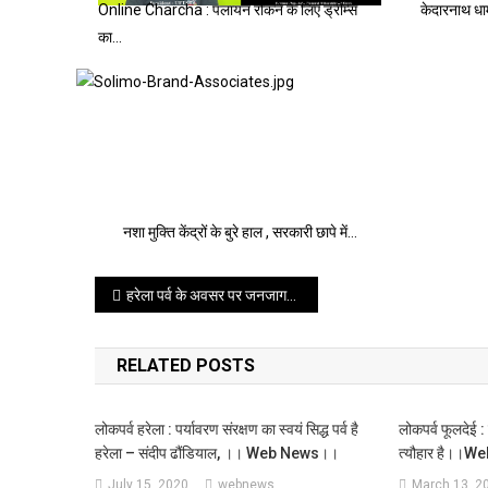
Online Charcha : पलायन रोकने के लिए ड्रीम्स
केदारनाथ धाम य
का…
नशा मुक्ति केंद्रों के बुरे हाल , सरकारी छापे में…
Post
हरेला पर्व के अवसर पर जनजागरुकता अभियान ,पढे पूरी खबर ।।web news।।
navigation
RELATED POSTS
लोकपर्व हरेला : पर्यावरण संरक्षण का स्वयं सिद्ध पर्व है
लोकपर्व फूलदेई :
हरेला – संदीप ढौंडियाल, ।। Web News।।
त्यौहार है।।
July 15, 2020
webnews
March 13, 2