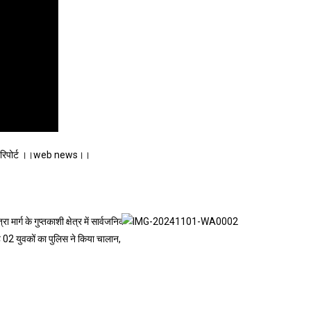
विशेष रिपोर्ट ।।web news।।