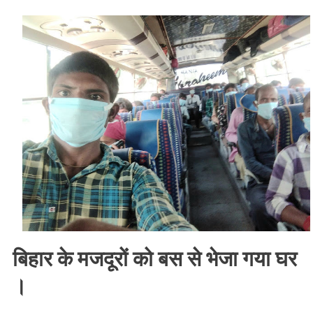
से
जौलीग्रांट
एयरपोर्ट
में
फंसे
मजदूरों
को
बिहार
भेजा
जाने
क्या
है
पूरी
ख़बर
।।
बिहार के मजदूरों को बस से भेजा गया घर
Web
News
।
।।