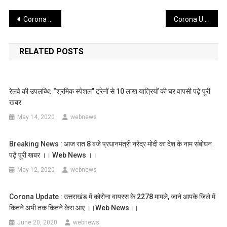
Post
Corona national update : 4 मई से होगा लॉक डाउन 3.0 पढ़े पूरी खबर
Corona Update : जानिये कौन है बिना फ़ोटो वाले कोरोना वारियर्स
navigation
RELATED POSTS
रेलवे की उपलब्धि: “श्रमिक स्पेशल” ट्रेनों से 10 लाख यात्रियों की घर वापसी पढ़े पूरी
खबर
May 14, 2020
webnews
Breaking News : आज रात 8 बजे प्रधानमंत्री नरेंद्र मोदी का देश के नाम संबोधन
पढ़ें पूरी खबर ।। Web News ।।
May 12, 2020
webnews
Corona Update : उत्तराखंड में कोरोना वायरस के 2278 मामले, जाने आपके जिले में
कितने अभी तक कितने केस आए ।।web News।।
June 20, 2020
webnews