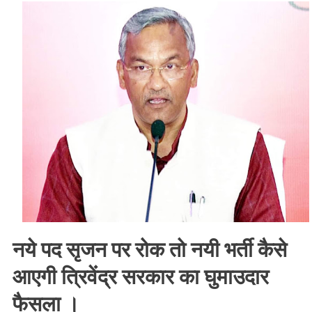
नही
स्वरोजगार
पर
मुख्यमंत्री
का
फोकस,
पढे
काम
की
खबर
।।
Web
News।।
नये पद सृजन पर रोक तो नयी भर्ती कैसे
आएगी त्रिवेंद्र सरकार का घुमाउदार
फैसला ।