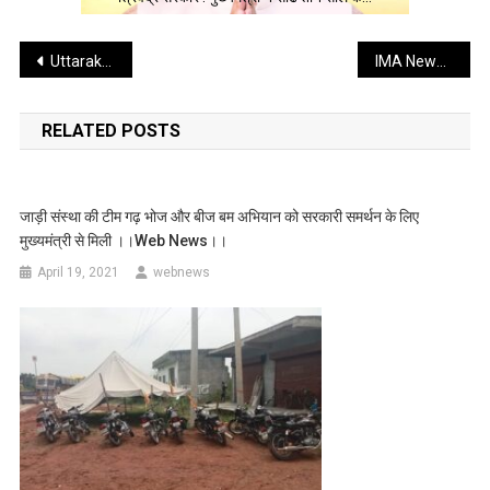
Post
Uttarakhand Metro : लॉकडाउन में उत्तराखंड मेट्रो ने पकड़ी रफ्तार , जाने क्या है पूरी खबर।।web news।।
IMA News : 333 युवा अफसरों की टीम भारतीय सेना का अभिन्न अंग बनने के लिए तैयार, , पढे और गर्व कीजिए ।। web news ।।
navigation
RELATED POSTS
जाड़ी संस्था की टीम गढ़ भोज और बीज बम अभियान को सरकारी समर्थन के लिए
मुख्यमंत्री से मिली ।।web News।।
April 19, 2021
webnews