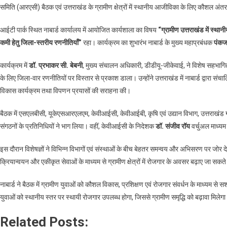
समिति (आरएसी) बैठक एवं उत्तराखंड के ग्रामीण क्षेत्रों में स्थानीय आजीविका के लिए कौशल 
को
रोजगार
आईटी पार्क स्थित नाबार्ड कार्यालय में आयोजित कार्यशाला का विषय
“ग्रामीण उत्तराखंड में स्थ
से
कमी हेतु जिला-स्तरीय रणनीतियाँ”
रहा। कार्यक्रम का शुभारंभ नाबार्ड के मुख्य महाप्रबंधक
पंकज
जोड़ने
की
कार्यक्रम में
डॉ. प्रभाकर सी. बेबनी
, मुख्य संचालन अधिकारी, डीडीयू-जीकेवाई, ने विशेष सहभाग
दिशा
के लिए जिला-वार रणनीतियों पर विस्तार से प्रकाश डाला। उन्होंने उत्तराखंड में नाबार्ड द्वारा सं
में
विकास कार्यक्रम तथा विपणन प्रयासों की सराहना की।
नाबार्ड
की
बैठक में एसएलबीसी, यूकेएसआरएलएम, केवीआईसी, केवीआईबी, कृषि एवं उद्यान विभाग, उत्तराखंड ग
पहल,
देहरादून
संगठनों के प्रतिनिधियों ने भाग लिया। वहीं, केवीआईसी के निदेशक
डॉ. संजीव रॉय
वर्चुअल माध्यम 
में
इस दौरान विशेषज्ञों ने विभिन्न विभागों एवं संस्थाओं के बीच बेहतर समन्वय और अभिसरण पर जोर देत
हुई
महत्वपूर्ण
क्रियान्वयन और एकीकृत सेवाओं के माध्यम से ग्रामीण क्षेत्रों में रोजगार के अवसर बढ़ाए जा स
बैठक
नाबार्ड ने बैठक में ग्रामीण युवाओं को कौशल विकास, प्रशिक्षण एवं रोजगार संवर्धन के माध्यम से 
युवाओं को स्थानीय स्तर पर स्थायी रोजगार उपलब्ध होगा, जिससे ग्रामीण समृद्धि को बढ़ावा मिल
Related Posts: