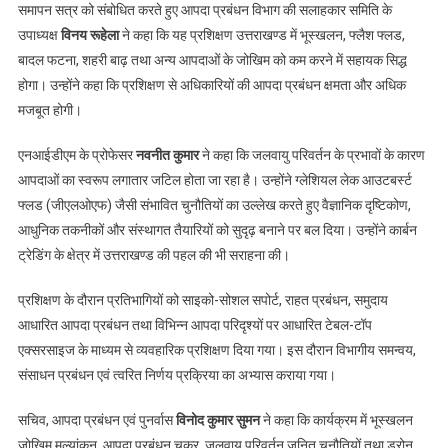
दो
समापन सत्र को संबोधित करते हुए आपदा प्रबंधन विभाग की सलाहकार समिति के
दिवसीय
उपाध्यक्ष
विनय रूहेला
ने कहा कि यह प्रशिक्षण उत्तराखण्ड में भूस्खलन, फ्लैश फ्लड,
राष्ट्रीय
बादल फटना, शहरी बाढ़ तथा अन्य आपदाओं के जोखिम को कम करने में सहायक सिद्ध
प्रशिक्षण
होगा। उन्होंने कहा कि प्रशिक्षण से अधिकारियों की आपदा प्रबंधन क्षमता और अधिक
कार्यक्रम
मजबूत होगी।
संपन्न
एनआईडीएम के प्रोफेसर
नवनीत कुमार
ने कहा कि जलवायु परिवर्तन के प्रभावों के कारण
आपदाओं का स्वरूप लगातार जटिल होता जा रहा है। उन्होंने ग्लेशियल लेक आउटबर्स्ट
फ्लड (जीएलओएफ) जैसी संभावित चुनौतियों का उल्लेख करते हुए वैज्ञानिक दृष्टिकोण,
आधुनिक तकनीकों और संस्थागत तैयारियों को सुदृढ़ बनाने पर बल दिया। उन्होंने कार्बन
ट्रेडिंग के क्षेत्र में उत्तराखण्ड की पहल की भी सराहना की।
प्रशिक्षण के दौरान प्रतिभागियों को साइको-सोशल सपोर्ट, राहत प्रबंधन, समुदाय
आधारित आपदा प्रबंधन तथा विभिन्न आपदा परिदृश्यों पर आधारित टेबल-टॉप
एक्सरसाइज के माध्यम से व्यवहारिक प्रशिक्षण दिया गया। इस दौरान विभागीय समन्वय,
संसाधन प्रबंधन एवं त्वरित निर्णय प्रक्रिया का अभ्यास कराया गया।
सचिव, आपदा प्रबंधन एवं पुनर्वास
विनोद कुमार सुमन
ने कहा कि कार्यक्रम में भूस्खलन
जोखिम मूल्यांकन, आपदा प्रबंधन चक्र, जलवायु परिवर्तन जनित चुनौतियों तथा ड्रोन,