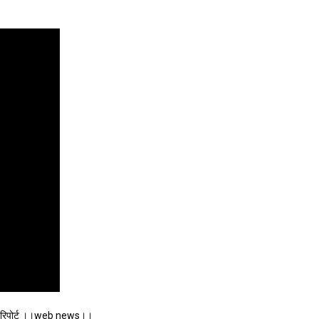
विशेष रिपोर्ट ।।web news।।