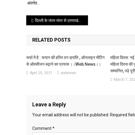
अंतर्गत…
Post
दिल्ली के जंतर मंतर से उत्तराखंड में सशक्त भू कानून की मांग के लिए उत्तराखंडियों ने दिया सांकेतिक धरना ।।web news।।
navigation
RELATED POSTS
चर्चा में है : चन्दन की हरित वन क्रांति , ऑनलाइन मीटिंग
महिला दिवस: नई 
से ऑक्सीजन बढ़ाने का प्रयास ।।web News।।
महिला दिवस की पू
सम्मानित, पढे 
April 25, 2021
webnews
March 7, 20
Leave a Reply
Your email address will not be published.
Required fie
Comment
*