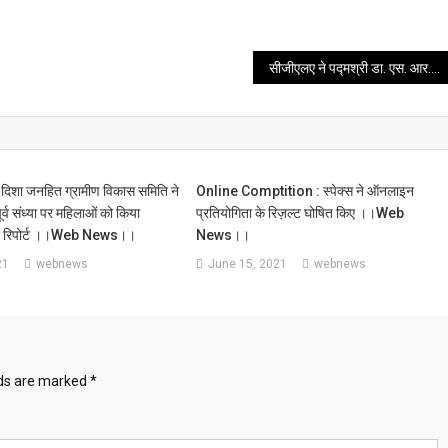
सीजीएलए ने पद्मश्री डा. एस. आर. रंगानाथन की 129वीं जयंती व ‘पुस्तकालयाध्यक्ष दिवस’ का देहरादून में आयोजन किया ।।web news।।
दिशा जनहित ग्रामीण विकास समिति ने
Online Comptition : स्पेक्स ने ऑनलाइन
र्व संध्या पर महिलाओं को किया
प्रतियोगिता के रिज़ल्ट घोषित किए ।।web
पूरी रिपोर्ट ।।web News।।
News।।
21
webnews
June 15, 2021
webnews
lds are marked
*