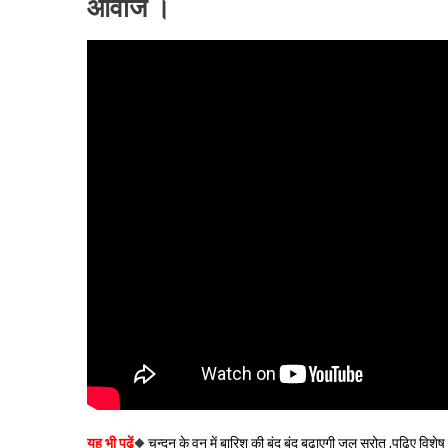
आवाज ।
यह भी पढ़ें
◆
चन्दन के वन में बारिश की बूंद बूंद बढ़ाएगी जल स्रोत ,पढिए 