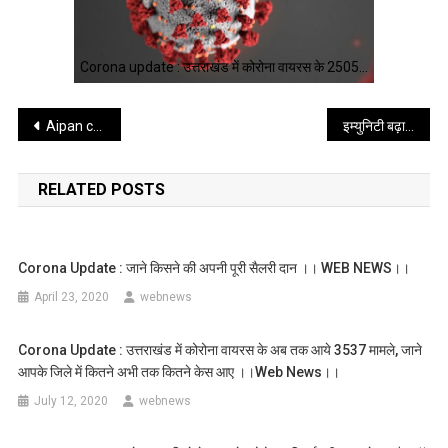
Corona update : उत्तराखंड में कोरोना वायरस के 2505…
Post
Aipan contest result : ऐपण गर्ल मीनाक्षी ने रिजल्ट अनाउंस किए
इम्युनिटी बढ़ाये कोरोना भगाये – डॉ शैलेन्द्र कौशिक व डॉ प्रिया पांडेय कौशिक
navigation
RELATED POSTS
Corona Update : जाने किसने की अपनी पूरी सैलरी दान ।। WEB NEWS।।
April 23, 2020
webnews
Corona Update : उत्तराखंड में कोरोना वायरस के अब तक आये 3537 मामले, जाने
आपके जिले में कितने अभी तक कितने केस आए ।।web News।।
July 12, 2020
webnews