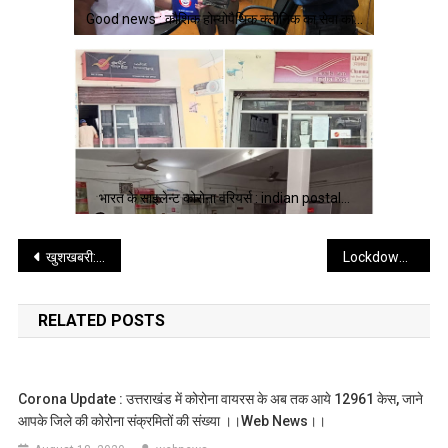
Good news : कौशिक होम्योपैथिक क्लीनिक का सेवा का…
भारत के साइलेन्ट कोरोना वरियर्स : indian postal…
Post
खुशखबरी: उत्तराखंड में कोरोना संक्रमितों की संख्या तेजी से घटी।। uttrakhand Health Bulletin ।।
Lockdown effect: लॉक डाउन में सहस्त्रधारा की ऑनलाइन यात्रा ।। web news ।।
navigation
RELATED POSTS
Corona Update : उत्तराखंड में कोरोना वायरस के अब तक आये 12961 केस, जाने
आपके जिले की कोरोना संक्रमितों की संख्या ।।web News।।