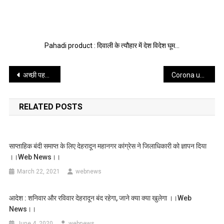
Pahadi product : दिवाली के त्यौहार में देश विदेश घूम…
Post
अच्छी पहल : जिला विधिक के कार्यकर्ता बनेगे जिला प्रशासन व माइग्रेंट मजदूरों के सेतु जाने क्या है पूरी खबर ।। web news dehradun ।।
Corona update: 20 साल का युवा कोरोना संक्रमित तेजी से बढ़ रही उत्तराखण्ड में रोगियों की संख्या।। web news ।।
navigation
RELATED POSTS
साप्ताहिक बंदी समाप्त के लिए देहरादून महानगर कांग्रेस ने जिलाधिकारी को ज्ञापन दिया
।।web News।।
March 22, 2021
webnews
आदेश : शनिवार और रविवार देहरादून बंद रहेगा, जाने क्या क्या खुलेगा ।।web
News।।
June 4, 2020
webnews