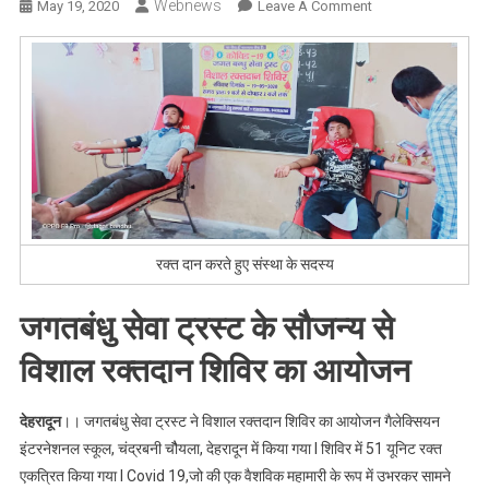
Webnews
On
May 19, 2020
Leave A Comment
Blood
Donation
:
जागरूक
लोग
व
सामाजिक
संस्थाएं
रक्त
दान
रक्त दान करते हुए संस्था के सदस्य
के
लिये
जगतबंधु सेवा ट्रस्ट के सौजन्य से
आ
रही
विशाल रक्तदान शिविर का आयोजन
है
आगे
देहरादून
।। जगतबंधु सेवा ट्रस्ट ने विशाल रक्तदान शिविर का आयोजन गैलेक्सियन
जाने
इंटरनेशनल स्कूल, चंद्रबनी चौैयला, देहरादून में किया गया l शिविर में 51 यूनिट रक्त
क्या
एकत्रित किया गया l Covid 19,जो की एक वैशविक महामारी के रूप में उभरकर सामने
है