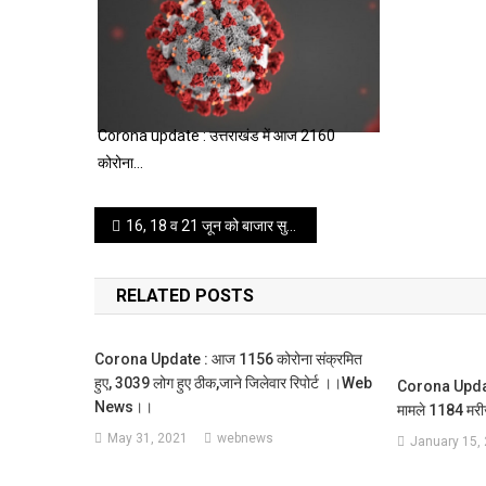
Corona update : उत्तराखंड में आज 2160
कोरोना…
Post
16, 18 व 21 जून को बाजार सुबह आठ से शाम पांच बजे तक खुलेंगे,जाने गाइडलाइन ।।web news।।
navigation
RELATED POSTS
Corona Update : आज 1156 कोरोना संक्रमित
हुए, 3039 लोग हुए ठीक,जाने जिलेवार रिपोर्ट ।।web
Corona Update
News।।
मामले 1184 मरीज 
May 31, 2021
webnews
January 15,