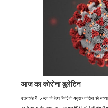
आज
353
कोरोना
संक्रमित
हुए,
398
लोग
हुए
ठीक,जाने
जिलेवार
रिपोर्ट
।।
Web
News।
आज का कोरोना बुलेटिन
उत्तराखंड में 16 जून की हेल्थ रिपोर्ट के अनुसार कोरोना की 
जबकि इस कोरोना संक्रमण से अब तक 6985 लोगो की मौत भी हुई ह