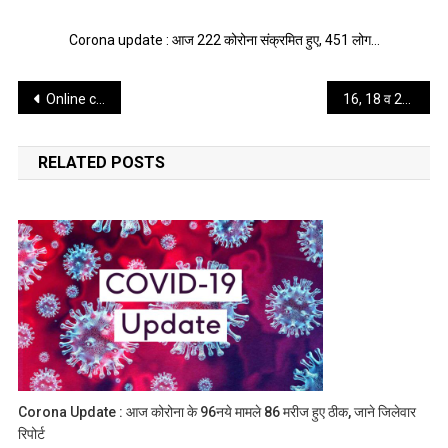
Corona update : आज 222 कोरोना संक्रमित हुए, 451 लोग…
Post
Online comptition : स्पेक्स ने ऑनलाइन प्रतियोगिता के रिज़ल्ट घोषित किए ।।web news।।
16, 18 व 21 जून को बाजार सुबह आठ से शाम पांच बजे तक खुलेंगे,जाने गाइडलाइन ।।web news।।
navigation
RELATED POSTS
Corona Update : आज कोरोना के 96नये मामले 86 मरीज हुए ठीक, जाने जिलेवार
रिपोर्ट