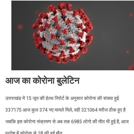
Update
:
आज
374
कोरोना
संक्रमित
हुए,
515
लोग
हुए
ठीक,जाने
आज का कोरोना बुलेटिन
जिलेवार
रिपोर्ट
।।
उत्तराखंड में 15 जून की हेल्थ रिपोर्ट के अनुसार कोरोना की संख्या हुई
Web
News।।
337175 आज कुल 374 नए मामले मिले, वही 321064 मरीज ठीक हुए है
जबकि इस कोरोना संक्रमण से अब तक 6985 लोगो की मौत भी हुई है, आज
प्रदेश में कोरोना से 18 की हुई मौत