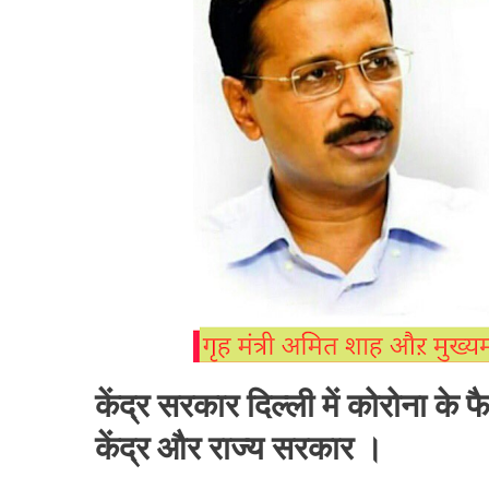
दिल्ली
में
राज्य
सरकार
केंद्र
सरकार
मिलकर
लड़ेगीं
कोरोना
युद्ध,
पढ़ें
पूरी
खबर
।।
Web
News।
केंद्र सरकार दिल्ली में कोरोना क
केंद्र और राज्य सरकार ।