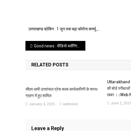
उत्तराखण्ड ब्रेकिंग : 1 जून तक बढ़ा कोरोना कर्फ्यू ,…
Post
Good news : वीडियो ब्लॉगिंग प्रतियोगिता ‘मेरा जीवन, मेरा योग’ की अंतिम तिथि 21 जून, 2020 तक बढ़ायी गयी, पढ़ें पूरी खबर।।web news।।
navigation
RELATED POSTS
Uttarakhand B
की बोर्ड परीक्षाओ
सीएम धामी उत्तरांचल प्रेस क्लब कार्यकारिणी के शपथ
खबर ।।web 
ग्रहण में हुए शामिल
June 2, 202
January 4, 2025
webnews
Leave a Reply