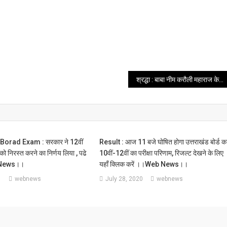
श्रद्धा : बाबा नीम करौली महाराज के अवतार दिवस पर विशेष, ।।web news।।
orad Exam : सरकार ने 12वीं
Result : आज 11 बजे घोषित होगा उत्तराखंड बोर्ड क
ं को निरस्त करने का निर्णय लिया , पढे
10वीं-12वीं का परीक्षा परिणाम, रिजल्ट देखने के लिए
News।।
यहाँ क्लिक करें ।।web News।।
1
webnews
July 28, 2020
webnews