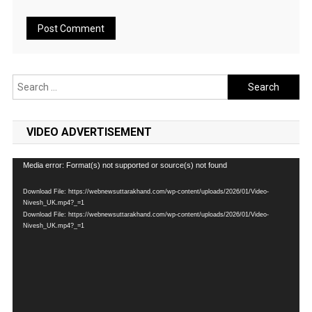
Search
for:
VIDEO ADVERTISEMENT
Video
Media error: Format(s) not supported or source(s) not found
Player
Download File: https://webnewsuttarakhand.com/wp-content/uploads/2026/01/Video-
Nivesh_UK.mp4?_=1
Download File: https://webnewsuttarakhand.com/wp-content/uploads/2026/01/Video-
Nivesh_UK.mp4?_=1