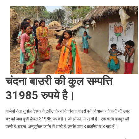
चर्चा
में
है
:
बीजेपी
की
3
बकरी
वाली
पश्चिम
बंगाल
चंदना बाउरी की कुल सम्पत्ति
की
नवनिर्वाचित
31985 रुपये है।
विधायक,
जाने
बीजेपी नेता सुनील देवधर ने ट्वीट किआ कि चंदना बाउरी बनी विधायक जिसकी की उम्र
खबर
।।
भर की जमा पूंजी केवल 31985 रुपये हैं । जो झोपड़ी में रहती हैं। एक गरीब मजदूर की
Web
पत्नी हैं, चंदना अनुसूचित जाति से आती हैं, उनके पास 3 बकरियां व 3 गाय हैं ।
News।।