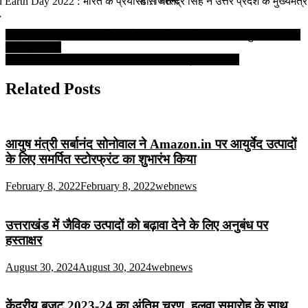
 Earth Day 2022 : भारत के प्रयासों से धरती
डॉ. जितेन्द्र सिंह ने उत्तर प्रदेश के मुख्यमंत
…
Post
Corona Update : आज कोरोना के 585 नये मामले 1447 मरीज हुए ठीक, जाने
जिलेवार रिपोर्ट
navigation
लता मंगेशकर के नाम पर संगीत अकादमी और संग्रहालय बनेगा
Related Posts
आयुष मंत्री सर्बानंद सोनोवाल ने Amazon.in पर आयुर्वेद उत्पादों
के लिए समर्पित स्टोरफ्रंट का शुभारंभ किया
February 8, 2022
February 8, 2022
webnews
उत्तराखंड में जैविक उत्पादों को बढ़ावा देने के लिए अनुबंध पर
हस्ताक्षर
August 30, 2024
August 30, 2024
webnews
केंद्रीय बजट 2023-24 का अंतिम चरण, हलवा समारोह के साथ