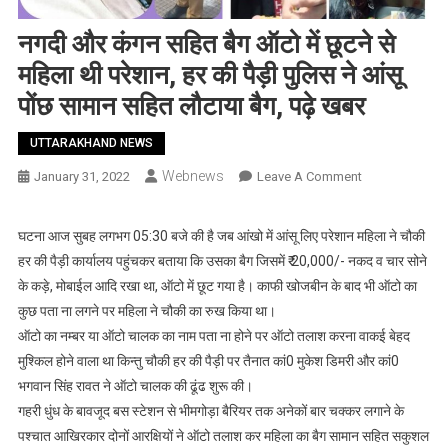
नगदी और कंगन सहित बैग ऑटो में छूटने से
महिला थी परेशान, हर की पैड़ी पुलिस ने आंसू
पोंछ सामान सहित लौटाया बैग, पढ़े खबर
UTTARAKHAND NEWS
Webnews
On
January 31, 2022
Leave A Comment
नगदी
और
घटना आज सुबह लगभग 05:30 बजे की है जब आंखो में आंसू लिए परेशान महिला ने चौकी
कंगन
हर की पैड़ी कार्यालय पहुंचकर बताया कि उसका बैग जिसमें ₹ 20,000/- नकद व चार सोने
सहित
के कड़े, मोबाईल आदि रखा था, ऑटो में छूट गया है। काफी खोजबीन के बाद भी ऑटो का
बैग
कुछ पता ना लगने पर महिला ने चौकी का रुख किया था।
ऑटो
ऑटो का नम्बर या ऑटो चालक का नाम पता ना होने पर ऑटो तलाश करना वाकई बेहद
में
छूटने
मुश्किल होने वाला था किन्तु चौकी हर की पैड़ी पर तैनात कां0 मुकेश डिमरी और कां0
से
भगवान सिंह रावत ने ऑटो चालक की ढूंढ शुरू की।
महिला
गहरी धुंध के बावजूद बस स्टेशन से भीमगोड़ा बैरियर तक अनेकों बार चक्कर लगाने के
थी
पश्चात आखिरकार दोनों आरक्षियों ने ऑटो तलाश कर महिला का बैग सामान सहित सकुशल