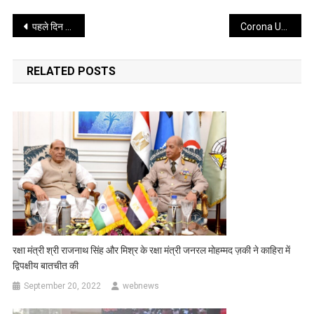
Post
पहले दिन 10 लाख से अधिक लोगों को लगा बूस्टर शॉट, जानें पूरी खबर ||web news||
Corona Update : आज कोरोना का कहर आये 2127 नये मामले , जाने जिलेवार रिपोर्ट
navigation
RELATED POSTS
रक्षा मंत्री श्री राजनाथ सिंह और मिश्र के रक्षा मंत्री जनरल मोहम्मद ज़की ने काहिरा में
द्विपक्षीय बातचीत की
September 20, 2022
webnews