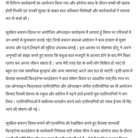
मनाया
भी विभिन्‍न कार्यक्रमों का आयोजन किया गया और कोरोना काल के दौरान बच्‍चों की खराब
गया
होती स्थिति एवं उनकी सुरक्षा के बाबत बाल अधिकार विशेषज्ञों और कार्यकर्ताओं ने व्‍यापक
Surakshit
रूप से चर्चा की।
Bachpan
Diwas
सुरक्षित बचपन दिवस पर आयोजित ऑनलाइन कार्यक्रम मैं आजाद हूं विषय पर परिचर्चा में
उन बच्‍चों से मुलाकात कराई गईए जिन्हें बचपन बचाओ आंदोलन ने बाल दासता से मुक्‍त
कराया और पढ़ने,लिखने की सुविधा उपलब्‍ध कराई। इस अवसर पर मोहम्‍मद छोटू ने अपने
अनुभवों को साझा करते हुए बताया कि बंधुआ बाल मजदूरी से आजाद होने के बाद मैंने शिक्षा
प्राप्त कर अपना जीवन संवारा है। अगर मेरी तरह देश के सभी लोग शिक्षित हो जाएं तो
बहुत हद तक सामाजिक बुराइयां और अन्‍य समस्‍याएं अपने आप हल हो जाएंगी।इसी क्रम में
कैलाश सत्यार्थी चिल्ड्रेन्स फाउंडेशन ने बाल शोषण विषय पर आधारित राष्ट्रीय स्तर पर
एक ऑनलाइन चित्रकला प्रतियोगिता और ऑनलाइन संगीत प्रतियोगिता का भी आयोजन
कियाए जिसमें देशभर के स्‍कूल और कॉलेज में पढने वाले हजारों युवा प्रतिभागियों ने भाग
लिया। प्रतियोगिताओं में सर्वोत्‍तम प्रदर्शन करने वाले प्रतिभागियों को नकद ईनाम भी दिए
जाने की घोषणा की गई।
सुरक्षित बचपन दिवस मनाने की प्रासंगिता को रेखांकित करते हुए कैलाश सत्‍यार्थी
चिल्‍ड्रेन्‍स फाउंडेशन के कार्यकारी निदेशक श्री राकेश सेंगर ने कहा कोरोना काल के दौरान