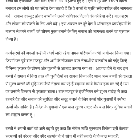
बच्‍चों की ट्रैफिकिंग और बाल श्रम में भारी बढ़ोतरी हुई है। ऐसे में सुरक्षित बचपन दिवस
मनाकर हम लोगों को यह संदेश देना चाहते हैं कि वे बच्‍चों के प्रति संवेदनशील और जागरूक
बनें। समाज एकजुट होकर बच्चों को उनके अधिकार दिलाने की कोशिश करें। बाल श्रम
और शोषण को रोकने के लिए आगे बढ़ें। इस अवसर पर पूरे देश में ऑनलाइन कार्यक्रमों के
माध्‍यम से हमने बच्चों को शोषण मुक्त बनाने के लिए समाज को जागरूक करने का प्रयास
किया है।
कार्यक्रमों की अगली कड़ी में संघर्ष जारी रहेगा नामक परिचर्चा का भी आयो‍जन किया गया।
जिसमें उन पूर्व बाल मजदूर और अभी के नौजवान बाल नेताओं से बातचीत की गईए जिन्‍हें
विभिन्‍न प्रकार के शोषण और गुलामी से आजाद कराया गया था। आजाद होने के बाद इन
बच्‍चों ने समाज में किस तरह की चुनौतियों का सामना किया और आज अन्‍य बच्चों को दासता
से मुक्‍त कराने की मुहिम का कैसे नेतृत्व कर रहे हैं बदलाव का वे कैसे वाहक बन रहे हैं उस
पर उन्‍होंने विस्‍तार से प्रकाश डाला। बाल मजदूर से इंजीनियर बने शुभम राठौड़ ने कहा
श्हमारे देश और समाज को सुरक्षित और समृद्ध बनाने के लिए बच्चों और युवाओं में पर्याप्त
ऊर्जा और शक्ति है। मैं देश के युवाओं से एक बाल सुलभ राष्ट्र और बाल मित्र दुनिया बनाने
का आह्वान करता हूं।
बच्‍चों ने अपनी बातों को आगे बढ़ाते हुए कहा कि नोबेल शांति पुरस्‍कार विजेता श्री कैलाश
सत्‍यार्थी की प्रेरणा और बगैर सहयोग के वे सोच भी नहीं सकते थे कि बाल मजदूरी,