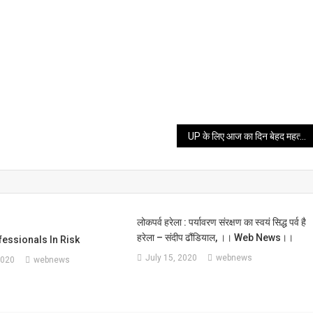
UP के लिए आज का दिन बेहद महत्वपूर्ण, निःशुल्क टैबलेट, स्मार्टफोन वितरण अभियान का शुभारम्भ
लोकपर्व हरेला : पर्यावरण संरक्षण का स्वयं सिद्ध पर्व है
हरेला – संदीप ढौंडियाल, ।। Web News।।
essionals In Risk
July 15, 2020
webnews
2020
webnews