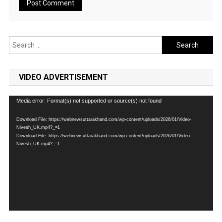
Search
for:
VIDEO ADVERTISEMENT
Video
Media error: Format(s) not supported or source(s) not found
Player
Download File: https://webnewsuttarakhand.com/wp-content/uploads/2026/01/Video-
Nivesh_UK.mp4?_=1
Download File: https://webnewsuttarakhand.com/wp-content/uploads/2026/01/Video-
Nivesh_UK.mp4?_=1