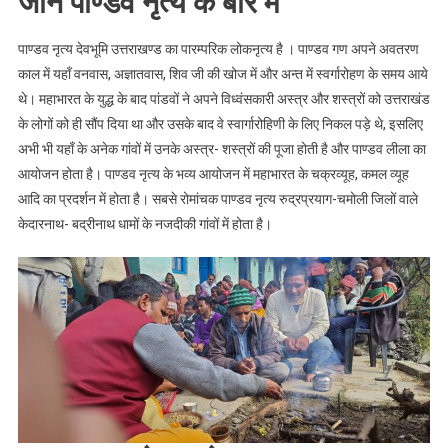
जाने पाण्डव नृत्य के बारे में
उत्तर्सू
में
पाण्डव नृत्य देवभूमि उत्तराखण्ड का पारम्परिक लोकनृत्य है । पाण्डव गण अपने अवतरण
1
काल में यहाँ वनवास, अज्ञातवास, शिव जी की खोज में और अन्त में स्वर्गारोहण के समय आये
महीने
थे। महाभारत के युद्ध के बाद पांडवों ने अपने विध्वंसकारी अस्त्र और शस्त्रों को उत्तराखंड
तक
के लोगों को ही सौंप दिया था और उसके बाद वे स्वार्गारोहिणी के लिए निकल पड़े थे, इसलिए
चलेगा
अभी भी यहाँ के अनेक गांवों में उनके अस्त्र- शस्त्रों की पूजा होती है और पाण्डव लीला का
पाण्डव
आयोजन होता है। पाण्डव नृत्य के भव्य आयोजन में महाभारत के चक्रव्यूह, कमल व्यूह
नृत्य
आदि का प्रदर्शन में होता है। सबसे रोमांचक पाण्डव नृत्य रुद्रप्रयाग-चमोली जिलों वाले
|
केदारनाथ- बद्रीनाथ धामों के नजदीकी गांवों में होता है।
Web
News
Uttarakhand
|