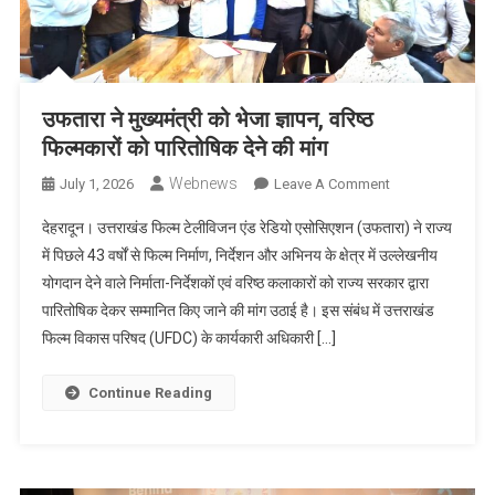
उफतारा ने मुख्यमंत्री को भेजा ज्ञापन, वरिष्ठ
फिल्मकारों को पारितोषिक देने की मांग
Webnews
On
July 1, 2026
Leave A Comment
उफतारा
देहरादून। उत्तराखंड फिल्म टेलीविजन एंड रेडियो एसोसिएशन (उफतारा) ने राज्य
ने
में पिछले 43 वर्षों से फिल्म निर्माण, निर्देशन और अभिनय के क्षेत्र में उल्लेखनीय
मुख्यमंत्री
योगदान देने वाले निर्माता-निर्देशकों एवं वरिष्ठ कलाकारों को राज्य सरकार द्वारा
को
पारितोषिक देकर सम्मानित किए जाने की मांग उठाई है। इस संबंध में उत्तराखंड
भेजा
ज्ञापन,
फिल्म विकास परिषद (UFDC) के कार्यकारी अधिकारी […]
वरिष्ठ
फिल्मकारों
Continue Reading
को
पारितोषिक
देने
की