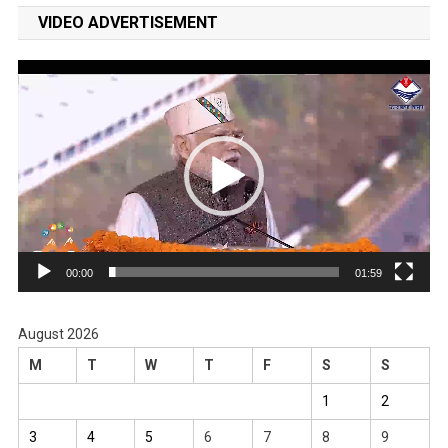
VIDEO ADVERTISEMENT
Video
Player
00:00
01:59
August 2026
M
T
W
T
F
S
S
1
2
3
4
5
6
7
8
9