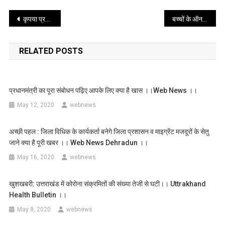
Post
कृपया प्रवासी उत्तराखण्डी ध्यान दें सूरत के बाद पुणे से भी आज चलेगी ट्रेन ।। वेब न्यूज़ ।।
बच्चों के ऑनलाइन पढ़ाई से है परेशान तो पढ़े पूरी खबर ।। web news ।।
navigation
RELATED POSTS
प्रधानमंत्री का पूरा संबोधन पढ़िए आपके लिए क्या है खास ।।web News ।।
May 12, 2020
webnews
अच्छी पहल : जिला विधिक के कार्यकर्ता बनेगे जिला प्रशासन व माइग्रेंट मजदूरों के सेतु
जाने क्या है पूरी खबर ।। Web News Dehradun ।।
May 16, 2020
webnews
खुशखबरी: उत्तराखंड में कोरोना संक्रमितों की संख्या तेजी से घटी।। Uttrakhand
Health Bulletin ।।
May 8, 2020
webnews