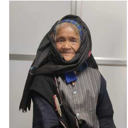
Warrior
:
खूब
वायरल
हो
रही
है
अपनी
जमा
पूंजी
दान
करने
वाली
वृद्ध
महिला
।।
Web
News।।