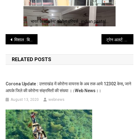
भारत के साइलेन्ट कोरोना वरियर्स : indian postal…
Post
मिशाल : बिना किसी टेंडर के चलने वाला अल्मोडा का सरकारी रोटी बैंक ।। web news ।।
ट्रेन अलर्ट: गुजरात में फसे उत्तराखण्ड वासियो के लिए खुशखबरी अहमदाबाद से चलेगी ट्रेन ।। web news ।।
navigation
RELATED POSTS
Corona Update : उत्तराखंड में कोरोना वायरस के अब तक आये 12302 केस, जाने
आपके जिले की कोरोना संक्रमितों की संख्या ।।web News।।
August 13, 2020
webnews