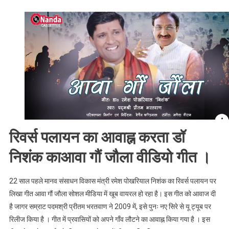
गीत
:
डॉ
निशंक
का
गीत
,
आवा
गौं
जौला
हो
रिवर्स पलायन का आवाह्न करता डॉ
रहा
है
निशंक काआवा गौं जौला वीडियो गीत ।
वायरल
,
22 साल पहले मानव संसाधन विकास मंत्री रमेश पोखरियाल निशंक का रिवर्स पलायन पर
जाने
लिखा गीत आवा गौं जौला सोशल मीडिया में खूब वायरल हो रहा है। इस गीत को आवाज दी
क्या
है जागर सम्राट पदमश्री प्रीतम भरतवाण ने 2009 में, इसे पुनः नए सिरे से यू ट्यूब पर
है
रिलीज किया है । गीत में प्रवासियों को अपने गाँव लौटने का आवाह्न किया गया है । इस
पूरी