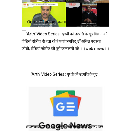
Online Charcha : पलायन रोकने के लिए ड्रीम्स का…
'Arth' Video Series : पृथ्वी की उत्पत्ति के गूढ़…
#उत्तराखंड_मांगे_भू_कानून : सोशल मीडिया से उतर कर…