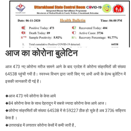
Update
:
उत्तराखण्ड
में
कोरोना
के
आज
आज का कोरोना बुलेटिन
आये
पाज़िटिव
केस
आज 473 नए कोरोना मरीज सामने आने के बाद प्रदेश में कोरोना संक्रमितों की संख्या
473,
64538 पहुंची गयी है। स्वस्थ्य विभाग द्वारा जारी किए गए अभी अभी के हेल्थ बुलेटिन में
जाने
इसकी जानकारी दी गई है।
जिलेवार
आज
◆आज 473 नये कोरोना के केस आये
की
◆84 कोरोना केस के साथ देहरादून में सबसे ज्यादा कोरोना केस आये आज।
रिपोर्ट
◆कोरोना संक्रमितों की संख्या 64538 में से 59227 ठीक हो चुके है अब 3736 सक्रिय
।
केस है ।
Web
◆उत्तराखंड में लगातार कोरोना केसों में कमी जारी है ,
News।।