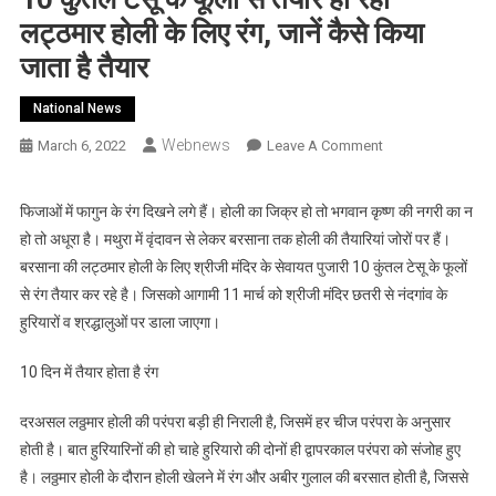
लट्ठमार होली के लिए रंग, जानें कैसे किया
जाता है तैयार
National News
Webnews
On
March 6, 2022
Leave A Comment
10
कुंतल
फिजाओं में फागुन के रंग दिखने लगे हैं। होली का जिक्र हो तो भगवान कृष्ण की नगरी का न
टेसू
हो तो अधूरा है। मथुरा में वृंदावन से लेकर बरसाना तक होली की तैयारियां जोरों पर हैं।
के
बरसाना की लट्ठमार होली के लिए श्रीजी मंदिर के सेवायत पुजारी 10 कुंतल टेसू के फूलों
फूलों
से रंग तैयार कर रहे है। जिसको आगामी 11 मार्च को श्रीजी मंदिर छतरी से नंदगांव के
से
हुरियारों व श्रद्धालुओं पर डाला जाएगा।
तैयार
हो
10 दिन में तैयार होता है रंग
रहा
लट्ठमार
दरअसल लठ्ठमार होली की परंपरा बड़ी ही निराली है, जिसमें हर चीज परंपरा के अनुसार
होली
होती है। बात हुरियारिनों की हो चाहे हुरियारो की दोनों ही द्वापरकाल परंपरा को संजोह हुए
के
लिए
है। लठ्ठमार होली के दौरान होली खेलने में रंग और अबीर गुलाल की बरसात होती है, जिससे