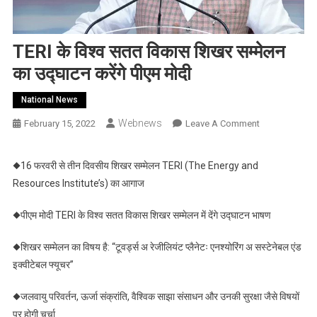
TERI के विश्व सतत विकास शिखर सम्मेलन
का उद्घाटन करेंगे पीएम मोदी
National News
Webnews
On
February 15, 2022
Leave A Comment
TERI
के
◆16 फरवरी से तीन दिवसीय शिखर सम्मेलन TERI (The Energy and
विश्व
Resources Institute’s) का आगाज
सतत
विकास
◆पीएम मोदी TERI के विश्व सतत विकास शिखर सम्मेलन में देंगे उद्घाटन भाषण
शिखर
सम्मेलन
◆शिखर सम्मेलन का विषय है: “टूवर्ड्स अ रेजीलियंट प्लैनेटः एनश्योरिंग अ सस्टेनेबल एंड
का
इक्वीटेबल फ्यूचर”
उद्घाटन
करेंगे
◆जलवायु परिवर्तन, ऊर्जा संक्रांति, वैश्विक साझा संसाधन और उनकी सुरक्षा जैसे विषयों
पीएम
पर होगी चर्चा