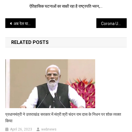
ऐतिहासिक घटनाओं का साक्षी रहा है राष्ट्रपति भवन,…
Post
अब रेल यात्रा होगी और भी सुरक्षित और आरामदायक
Corona Update : आज कोरोना के 285 नये मामले 1309 मरीज हुए ठीक, जाने जिलेवार रिपोर्ट
navigation
RELATED POSTS
प्रधानमंत्री ने उत्तराखंड सरकार में मंत्री श्री चंदन राम दास के निधन पर शोक व्यक्त
किया
April 26, 2023
webnews