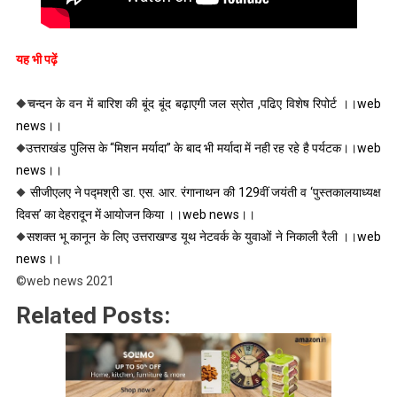
यह भी पढ़ें
◆
च
न्दन
के वन में बारिश की बूंद बूंद बढ़ाएगी जल स्रोत ,पढिए विशेष रिपोर्ट ।।web
news।।
◆
उत्तराखंड पुलिस के “मिशन मर्यादा” के बाद भी मर्यादा में नही रह रहे है पर्यटक।।web
news।।
◆
सीजीएलए ने पद्मश्री डा. एस. आर. रंगानाथन की 129वीं जयंती व ‘पुस्तकालयाध्यक्ष
दिवस’ का देहरादून में आयोजन किया ।।web news।।
◆
सशक्त भू कानून के लिए उत्तराखण्ड यूथ नेटवर्क के युवाओं ने निकाली रैली ।।web
news।।
©web news 2021
Related Posts: