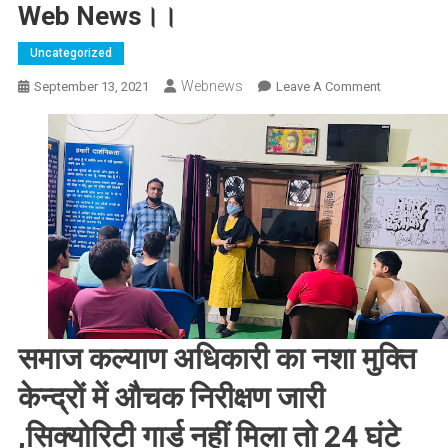
Web News।।
Uncategorized
Webnews
On
September 13, 2021
Leave A Comment
सरस्वती
विहार
स्थित
नशा
मुक्ति
केंद्र
का
किया
गया
औचक
निरीक्षण,
समाज कल्याण अधिकारी का नशा मुक्ति
जाने
खबर
केन्द्रों में औचक निरीक्षण जारी
।।
,सिक्योरिटी गार्ड नहीं मिला तो 24 घंटे
Web