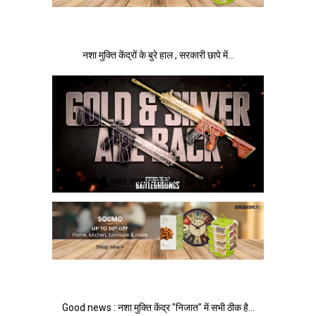
नशा मुक्ति केंद्रों के बुरे हाल , सरकारी छापे में…
PUBG ban : भारत सरकार ने किए 118 एप्प बैन , पढे पूरी…
Good news : नशा मुक्ति केंद्र "निजात" में सभी ठीक है…