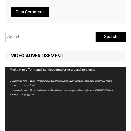
Search
for:
VIDEO ADVERTISEMENT
Video
Media error: Format(s) not supported or source(s) not found
Player
Download File: https://webnewsuttarakhand.com/wp-content/uploads/2026/01/Video-
Nivesh_UK.mp4?_=1
Download File: https://webnewsuttarakhand.com/wp-content/uploads/2026/01/Video-
Nivesh_UK.mp4?_=1