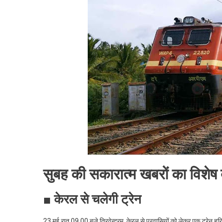
आज
ट्रेन,प्रव
पढे
और
भी
है
क्या
है
खास
।।
Web
News
।।
सुबह की सकारात्म खबरों का विशेष
■ केरल से चलेगी ट्रेन
23 मई रात 09.00 बजे त्रिवेन्द्रम, केरल से प्रवासियों को लेकर एक ट्रेन हरिद्वा