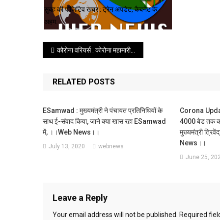
सुबह की पॉजिटिव खबर : ट्रेन अपडेट, कैबनेट के
अहम…
Post
कोरोना वरियर्स : कोरोना महामारी के खिलाफ लड़ाई में बुजुर्गों का मिल रहा है आशीर्वाद , जाने कौन है बुजुर्ग कोरोना योद्धा ।
navigation
RELATED POSTS
ESamwad : मुख्यमंत्री ने पंचायत प्रतिनिधियों के
Corona Update: 
साथ ई-संवाद किया, जाने क्या खास रहा ESamwad
4000 बेड तक का 
में, ।।web News।।
मुख्यमंत्री त्रि
News।।
July 13, 2020
webnews
June 25, 20
Leave a Reply
Your email address will not be published.
Required fie