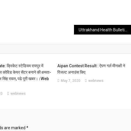
Uttrakhand Health Bulletin : 20 और कोरोना पीड़ित अब हुए 173 कोरोना संक्रमित जाने अभी अभी का हेल्थ बुलिटीन ।। web news ।।
क्रिकेट स्टेडियम रायपुर में
Aipan Contest Result : ऐपण गर्ल मीनाक्षी ने
कोविड केयर सेंटर बनाने की क्षमता-
रिजल्ट अनाउंस किए
वेंद्र सिंह रावत, पढे पूरी खबर।।web
May 7, 2020
webnews
20
webnews
lds are marked
*