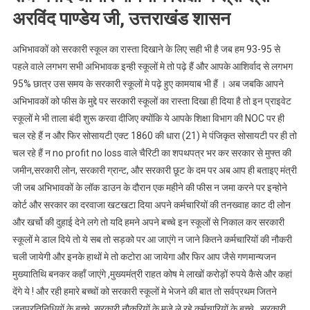
लिखी
अरविंद पाण्डेय जी, उत्तराखंड शासन
चिठी
हो
अभिभावकों को सरकारी स्कूल का रास्ता दिखाने के लिए सही भी है जब हम 93-95 से
रही
पहले वाले लगभग सभी अभिभावक इन्ही स्कूलों मे तो पढ़े हैं और आपके आशिर्वाद से लगभग
है
95% छात्र उस समय के सरकारी स्कूलों मे पढ़े हुए कामयाब भी हैं । अब जबकि आपने
वाइरल,
अभिभावकों को फीस के मुद्दे पर सरकारी स्कूलों का रास्ता दिखा ही दिया है तो इन प्राइवेट
आप
स्कूलों मे भी ताला बंदी शुरू करवा दीजिए क्योंकि ये आपके शिक्षा विभाग की NOC पर ही
भी
चल रहे हैं न और फिर सोसायटी एक्ट 1860 की धारा (21) मे पंजिकृत सोसायटी पर ही तो
पढें
चल रहे हैं न no profit no loss वाले चैरिटी का शपथपत्र भर कर सरकार से मुफ्त की
।।
जमीन,सरकारी लोन, सरकारी ग्रान्ट, और सरकारी छूट के दम पर अब आप ही बताइए मंत्री
Web
News।।
जी जब अभिभावकों के लॉक डाउन के दौरान एक महीने की फीस न जमा करने पर इन्होने
कोर्ट और सरकार का दरवाजा खटखटा दिया अपने कर्मचारियों की तनख्वाह काट दी लोन
और खर्चो की दुहाई देने लगे तो यदि हमने अपने बच्चे इन स्कूलों से निकाल कर सरकारी
स्कूलों मे डाल दिये तो ये सब तो सड़को पर आ जाएंगे न जाने कितने कर्मचारियों की नौकरी
चली जायेगी और इनके हाथों मे तो कटोरा आ जायेगा और फिर आप जैसे गणमान्यजन
मुख्यातिथि बनकर कहाँ जाएंगे ,मुख्यमंत्री राहत कोष मे लाखों करोड़ों रुपये कैसे और कहां
देंगे ये ! और रही हमारे बच्चों को सरकारी स्कूलों मे भेजने की बात तो सर्वप्रथम जितने
जनप्रतिनिधियों के बच्चे, सरकारी नौकरियों के मजे ले रहे कर्मचारियों के बच्चे , सरकारी