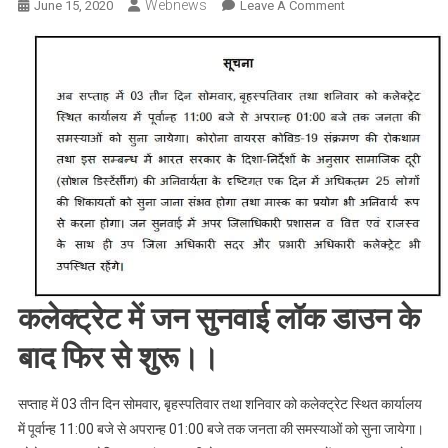
Webnews
On
June 15, 2020
Leave A Comment
पॉजिटीव
वेब
:
जिला
कलेक्ट्रेड
हुआ
जनता
के
लिये
अनलॉक,
जन
सुनवाई
एक
कलेक्ट्रेट में जन सुनवाई लॉक डाउन के
बार
बाद फिर से शुरू।।
फिर
से
हुई
सप्ताह में 03 तीन दिन सोमवार, बृहस्पतिवार तथा शनिवार को कलेक्ट्रेट स्थित कार्यालय
प्रारम्भ
में पूर्वान्ह 11:00 बजे से अपरान्ह 01:00 बजे तक जनता की समस्याओं को सुना जायेगा।
जाने