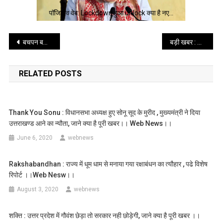
पॉजिटीव वेब: Lockdown हुआ unlock क्या है नए…
Post
बचपन बचाओ : जिला टास्क फोर्स ने अस्पताल की कैंटीन से किया तीन बच्चों को रेस्क्यू , जाने क्या है पूरी खबर ।।web news।।
बड़ी खबर : भारत चीन की हिंसक झड़प में 20 भारतीय जवान शहीद, चीन के 43 जवान हताहत , पढे पूरी खबर ।।web news।।
navigation
RELATED POSTS
Thank You Sonu : विधानसभा अध्यक्ष हुए सोनू सूद के मुरीद , मुख्यमंत्री ने दिया
उत्तराखण्ड आने का न्यौता, जाने क्या है पूरी खबर।। Web News।।
June 6, 2020
webnews
Rakshabandhan : राज्य में धूम धाम से मनाया गया रक्षाबंधन का त्यौहार , पढे विशेष
रिपोर्ट ।।web Nesw।।
August 3, 2020
webnews
शक्ति : उत्तर प्रदेश में गौवंश छेड़ा तो सरकार नही छोड़ेगी, जाने क्या है पूरी खबर ।।