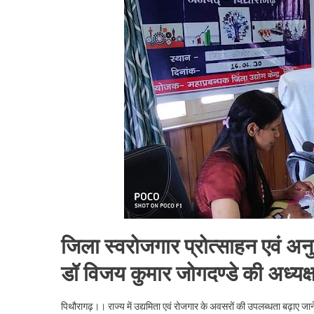
स्वरोजगार
के
लिए
कार्ययोजन
बनाई
जाएगी
-जिलाधिक
डॉ
विजय
कुमार
जोगदण्डे
,
।।
Web
News।
जिला स्वरोजगार प्रोत्साहन एवं 
डॉ विजय कुमार जोगदण्डे की अध्यक्षत
पिथौरागढ़।। राज्य में उद्यमिता एवं रोजगार के अवसरों की उपलब्धता बढ़ाए जान