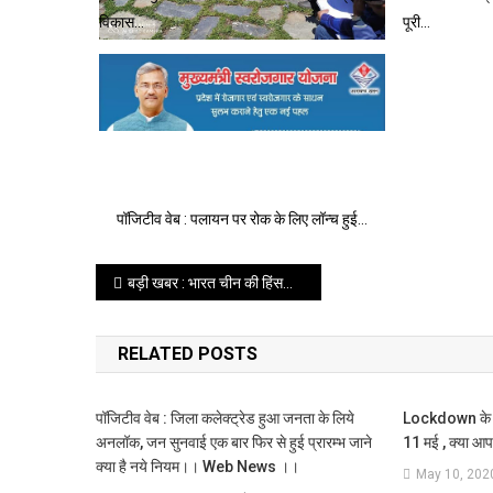
विकास…
पूरी…
पॉजिटीव वेब : पलायन पर रोक के लिए लॉन्च हुई…
Post
बड़ी खबर : भारत चीन की हिंसक झड़प में 20 भारतीय जवान शहीद, चीन के 43 जवान हताहत , पढे पूरी खबर ।।web news।।
navigation
RELATED POSTS
पॉजिटीव वेब : जिला कलेक्ट्रेड हुआ जनता के लिये
Lockdown के बाद
अनलॉक, जन सुनवाई एक बार फिर से हुई प्रारम्भ जाने
11 मई , क्या आ
क्या है नये नियम।। Web News ।।
May 10, 202