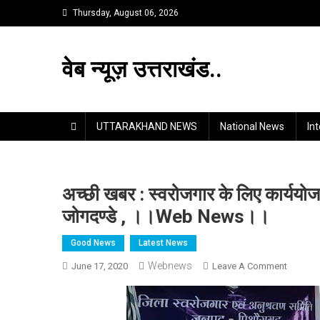
Skip
Thursday, August 06, 2026
to
content
वेब न्यूज़ उत्तराखंड..
UTTARAKHAND NEWS
National News
In
अच्छी खबर : स्वरोजगार के लिए कार्ययो
जोगदण्डे , ।।web News।।
Good News
Latest News
Webnews
On
June 17, 2020
Leave A Comment
अच्छी
खबर
: