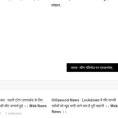
परेशान…
भारत -चीन गतिरोध पर प्रधानमंत्री का संदेश :हमारे इन शहीदों का ये बलिदान व्यर्थ नहीं जाएगा, पढे पूरा संदेश, ।।web news।।
 : पहली ट्रेन उत्तराखंड के लिए
Hillywood News : Lockdown में गाँव वापसी
पकी सीट कन्फर्म हुई ।। Web News
दर्शकों को खूब भायी जाने क्या है पूरी कहानी ।। Web
News ।।
0
webnews