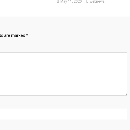
May 11, 2020
webnews
lds are marked
*