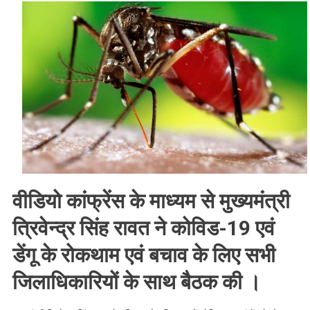
कोरोना
काल
में
डेंगू
से
लड़ने
की
तैयारी
कर
रही
है
त्रिवेंद्र
वीडियो कांफ्रेंस के माध्यम से मुख्यमंत्री
सरकार
,
त्रिवेन्द्र सिंह रावत ने कोविड-19 एवं
जाने
डेंगू के रोकथाम एवं बचाव के लिए सभी
कितनी
तैयार
जिलाधिकारियों के साथ बैठक की ।
है
सरकार