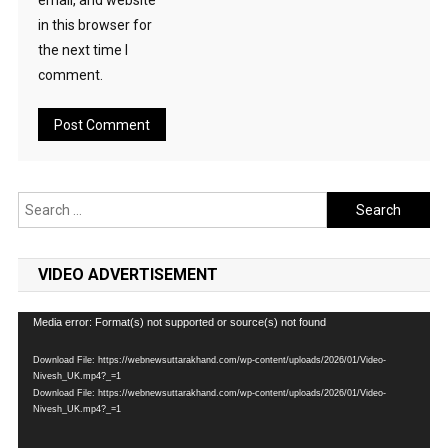
email, and website
in this browser for
the next time I
comment.
Search
for:
VIDEO ADVERTISEMENT
Video
Media error: Format(s) not supported or source(s) not found
Player
Download File: https://webnewsuttarakhand.com/wp-content/uploads/2026/01/Video-
Nivesh_UK.mp4?_=1
Download File: https://webnewsuttarakhand.com/wp-content/uploads/2026/01/Video-
Nivesh_UK.mp4?_=1