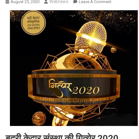
Webnews
On
August 25, 2020
Leave A Comment
ऑनलाइन
स्टेज
:
बच्चों
के
लिए
गित्येर
2020
का
ऑनलाइन
स्टेज
हो
गया
है
तैयार,जाने
प्रतियोगिता
की
पूरी
बद्री केदार संस्था की गित्येर 2020
जानकारी