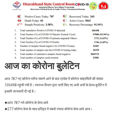
Update
:
उत्तराखण्ड
में
कोरोना
के
आज
आये
पाज़िटिव
केस
आज का कोरोना बुलेटिन
787,
जाने
जिलेवार
आज 787 नए कोरोना मरीज सामने आने के बाद प्रदेश में कोरोना संक्रमितों की संख्या
आज
105498 पहुंची गयी है। स्वस्थ्य विभाग द्वारा जारी किए गए अभी अभी के हेल्थ बुलेटिन में
की
इसकी जानकारी दी गई है।
रिपोर्ट
।
◆आज 787 नये कोरोना के केस आये
Web
◆277 कोरोना केस के साथ हरिद्वार में सबसे ज्यादा कोरोना केस आये आज।
News।।