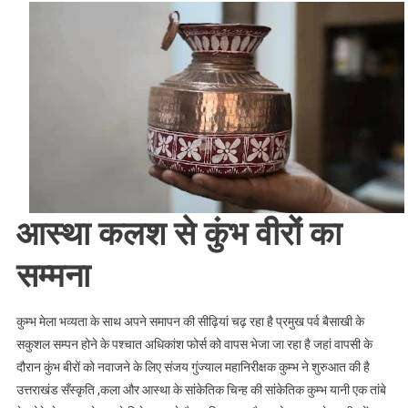
पहल
:
कुंभ
वीरों
को
आस्था,
संस्कृति
और
सम्मान
से
आस्था कलश से कुंभ वीरों का
नवाजा
जा
सम्मना
रहा
है
।।
कुम्भ मेला भव्यता के साथ अपने समापन की सीढ़ियां चढ़ रहा है प्रमुख पर्व बैसाखी के
Web
सकुशल सम्पन होने के पश्चात अधिकांश फोर्स को वापस भेजा जा रहा है जहां वापसी के
News।।
दौरान कुंभ बीरों को नवाजने के लिए संजय गुंज्याल महानिरीक्षक कुम्भ ने शुरुआत की है
उत्तराखंड सँस्कृति ,कला और आस्था के सांकेतिक चिन्ह की सांकेतिक कुम्भ यानी एक तांबे