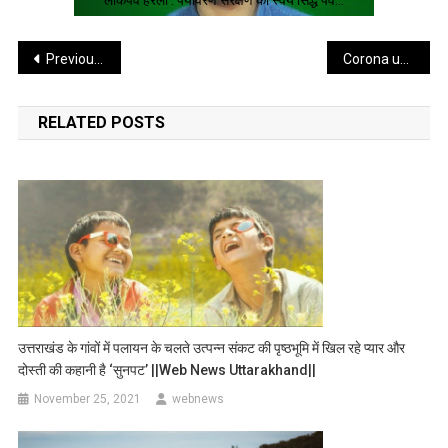
Post
Previous Post
Corona update : उत्तराखंड में आज रिकार्ड 2402 कोरोना संक्रमित मिले जाने जिलेवार रिपोर्ट ।।web news।।
navigation
RELATED POSTS
उत्तराखंड के गांवों में पलायन के चलते उत्पन्न संकट की पृष्ठभूमि में खिल रहे प्यार और
दोस्ती की कहानी है ‘सुनपट’ ||web News Uttarakhand||
November 25, 2021
webnews