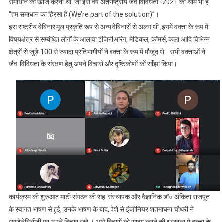
समाधान की खोज करना था. जो इस वर्ष अंतर्राष्ट्रीय जैव विविधता -2021 की थीम भी है
“हम समाधान का हिस्सा हैं (We’re part of the solution)”।
इस राष्ट्रीय वेबिनार मूल प्रकृति रूप से अन्य वेबिनारों से अलग थी ,इसमें वक्ता के रूप में
विषयक्षेत्र से सम्बंधित लोगों के आलावा इंजिनीअरिंग, मेडिकल, कॉमर्स, कला आदि विभिन्न
क्षेत्रों से जुड़े 100 से ज्यादा प्रतिभागीयों ने वक्ता के रूप में मौजूद थे। सभी वक्ताओं ने
जैव-विविधता के संरक्षण हेतु अपने विचारों और दृष्टिकोणों कों साँझा किया।
कार्यक्रम की शुरुआत माटी संगठन की सह-संस्थापक और वैज्ञानिक डॉ० अंकिता राजपूत
के स्वागत भाषण से हुई, उनके भाषण के बाद, पेशे से इंजीनियर शतमाघना चौधरी ने
सस्टेनेबिलीटी पर अपने विचार रखे । आगे विचारों को साझा करने की श्रृंखला में वक्ता के