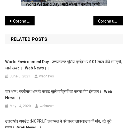
World Wetland Day : माटी संस्था व भारतीय प्राणी…
Post
Corona update : आज 2071 कोरोना संक्रमित हुए, 7051 लोग हुए ठीक,जाने जिलेवार रिपोर्ट ।।web news।।
Corona update : आज 2756 कोरोना संक्रमित हुए, 6664 लोग हुए ठीक,जाने जिलेवार रिपोर्ट ।।web news।।
navigation
RELATED POSTS
World Environment Day : उत्तराखण्ड पुलिस प्रदेशभर में 01 लाख पौधे लगाएगी,
जाने खबर ।।web News।।
June 5, 2021
webnews
चार धाम : बदरीनाथ धाम के कपाट खुले यात्रियों को करना होगा इंतजार।।web
News।।
May 14, 2020
webnews
उत्तराखंड अपडेट :NOPRUF उपाध्यक्ष ने की सख्त लाकडाउन की मांग, पढे पूरी
खबर।।web News।।