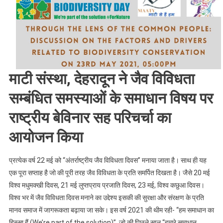
ने
जैवविविधता
सम्बंधित
राष्ट्रीय
वेबिनार
आयोजित
माटी संस्था, देहरादून ने जैव विविधता
की
।।
सम्बंधित समस्याओं के समाधान विषय पर
Web
News।।
राष्ट्रीय बेविनार सह परिचर्चा का
आयोजन किया
प्रत्येक वर्ष 22 मई को “अंतर्राष्ट्रीय जैव विविधता दिवस” मनाया जाता है। साथ ही यह
एक पूरा सप्ताह है जो की पूरी तरह जैव विविधता के प्रति समर्पित दिखता है। जैसे 20 मई
विश्व मधुमक्खी दिवस, 21 मई लुप्तप्राय प्रजाति दिवस, 23 मई, विश्व कछुआ दिवस।
विश्व भर में जैव विविधता दिवस मनाने का उद्देश्य इसकी की सुरक्षा और संरक्षण के प्रति
मानव समाज में जागरूकता बढ़ाया जा सके। इस वर्ष 2021 की थीम रही- “हम समाधान का
हिस्सा हैं (We’re part of the solution)”, जो की पिछले साल “हमारे समाधान