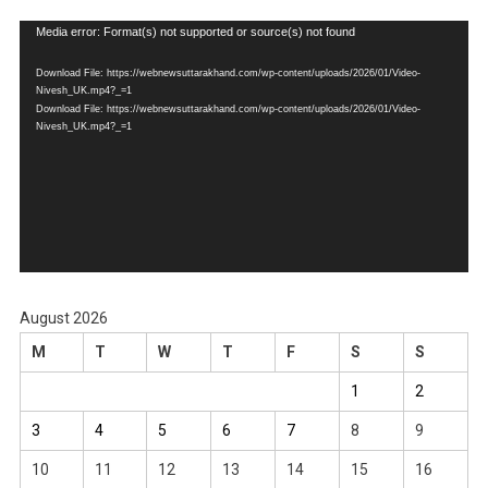
Video
Media error: Format(s) not supported or source(s) not found
Player
Download File: https://webnewsuttarakhand.com/wp-content/uploads/2026/01/Video-
Nivesh_UK.mp4?_=1
Download File: https://webnewsuttarakhand.com/wp-content/uploads/2026/01/Video-
Nivesh_UK.mp4?_=1
August 2026
M
T
W
T
F
S
S
1
2
3
4
5
6
7
8
9
10
11
12
13
14
15
16