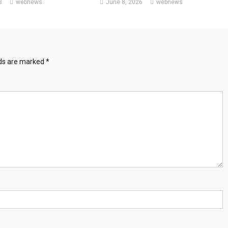
3
webnews
June 8, 2026
webnews
lds are marked
*