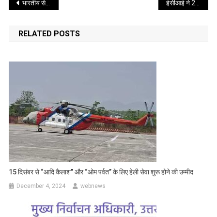
Post
भारतीय सेना दिवस ,: देश की सेवा करने वालों की वीरता को हमेशा सलाम
ईसीआई ने 22 जनवरी, 2022 तक रैलियों और रोड शो पर प्रतिबंध लगाया
navigation
RELATED POSTS
15 दिसंबर से “आदि कैलाश” और “ओम पर्वत” के लिए हेली सेवा शुरू होने की उम्मीद
December 4, 2024
webnews