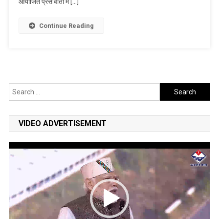
बढ़ावा
आयोजित प्रेस वार्ता में […]
देने
के
Continue Reading
लिए
नई
नीति
की
मांग,
Search
27-
for:
28
जून
VIDEO ADVERTISEMENT
को
होगा
फिल्म
Video
फेस्टिवल
Player