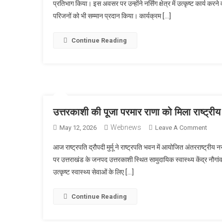
प्रतिभाग किया। इस अवसर पर उन्होंने नर्सिंग क्षेत्र में उत्कृष्ट कार्य क
में
परिजनों को भी सम्मान प्रदान किया। कार्यक्रम […]
आयोज
कार्यक
में
Continue Reading
राज्यप
ने
नर्सिंग
अधिका
और
अंगदा
उत्तरकाशी की पूजा परमार राणा को मिला राष्ट्रीय फ
को
Webnews
On
May 12, 2026
Leave A Comment
किया
उत्तर
सम्मान
आज राष्ट्रपति द्रौपदी मुर्मू ने राष्ट्रपति भवन में आयोजित अंतरराष्ट्रीय
की
पर उत्तराखंड के जनपद उत्तरकाशी स्थित सामुदायिक स्वास्थ्य केंद्र नौग
पूजा
उत्कृष्ट स्वास्थ्य सेवाओं के लिए […]
परमार
राणा
को
Continue Reading
मिला
राष्ट्र