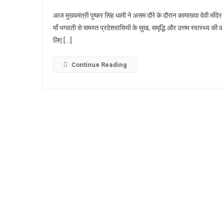
मुख्यमं
आज मुख्यमंत्री पुष्कर सिंह धामी ने असम दौरे के दौरान कामाख्या देवी मं
पुष्कर
माँ भगवती से समस्त प्रदेशवासियों के सुख, समृद्धि और उत्तम स्वास्थ्य क
सिंह
लिए […]
धामी
ने
कामाख्
Continue Reading
देवी
मंदिर
में
की
पूजा-
अर्चना,
प्रदेश
की
सुख-
समृद्धि
की
कामना