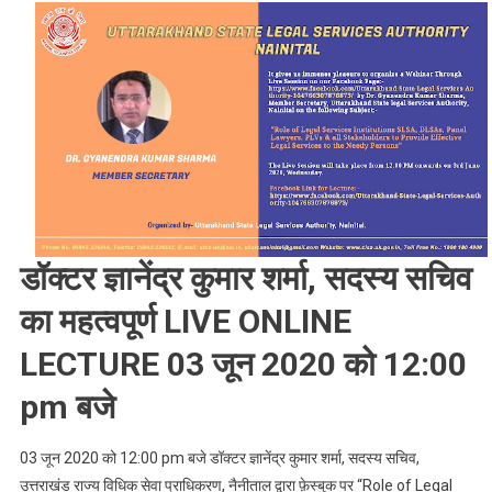
Lecture
:
राज्य
विधिक
के
सचिव
कल
होंगे
फेसबुक
पर
डॉक्टर ज्ञानेंद्र कुमार शर्मा, सदस्य सचिव
लाइव
,
का महत्वपूर्ण LIVE ONLINE
जाने
क्या
LECTURE 03 जून 2020 को 12:00
है
pm बजे
पूरी
खबर
03 जून 2020 को 12:00 pm बजे डॉक्टर ज्ञानेंद्र कुमार शर्मा, सदस्य सचिव,
उत्तराखंड राज्य विधिक सेवा प्राधिकरण, नैनीताल द्वारा फ़ेस्बुक पर “Role of Legal