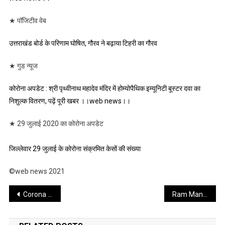
★ पॉजिटीव वेब
उत्तराखंड बोर्ड के परिणाम घोषित, गौरव ने बढ़ाया टिहरी का गौरव
★ गुड न्यूज
कोरोना अपडेट : श्री पृथ्वीनाथ महादेव मंदिर में होम्योपैथिक इम्यूनिटी बूस्टर दवा का
निशुल्क वितरण, पढ़ें पूरी खबर ।।web news।।
★ 29 जुलाई 2020 का कोरोना अपडेट
जिल्लेवार 29 जुलाई के कोरोना संक्रमित केसों की संख्या
©web news 2021
Post
Corona update : उत्तराखंड में कोरोना वायरस के अब तक आये 6866 मामले, कोरोना अपडेट व अन्य खबरें ।।web news।।
Ram Mandir : श्री राम जन्म भूमि तीर्थ क्षेत्र ने श्री राम मंदिर भूमि पूजन के लिए गाइडलाइन्स जारी की , जाने महत्वपूर्ण गाइडलाइन्स ।।web news।।
navigation