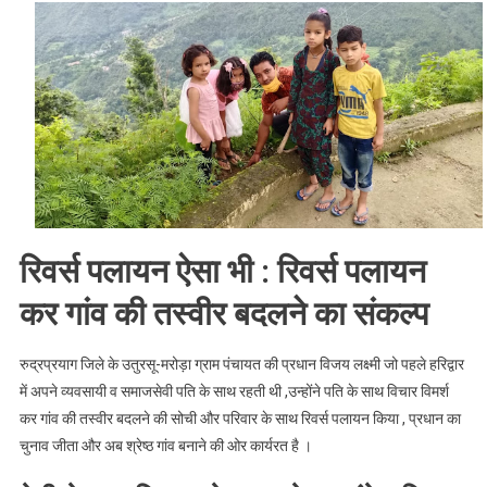
News
:
रिवर्स
पलायन
करने
वाली
प्रधान
बनी
अपने
क्षेत्र
रिवर्स पलायन ऐसा भी : रिवर्स पलायन
में
मिशाल
कर गांव की तस्वीर बदलने का संकल्प
,
पढ़े
रुद्रप्रयाग जिले के उतुरसू-मरोड़ा ग्राम पंचायत की प्रधान विजय लक्ष्मी जो पहले हरिद्वार
पूरी
में अपने व्यवसायी व समाजसेवी पति के साथ रहती थी ,उन्होंने पति के साथ विचार विमर्श
खबर
कर गांव की तस्वीर बदलने की सोची और परिवार के साथ रिवर्स पलायन किया , प्रधान का
।।
चुनाव जीता और अब श्रेष्ठ गांव बनाने की ओर कार्यरत है ।
Web
News।।