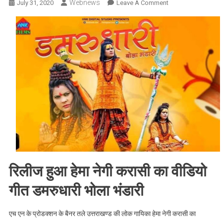
Webnews
On
July 31, 2020
Leave A Comment
Hillywood
Update
:
इस
सावन
धूम
मचाने
आ
गया
हेमा
नेगी
करासी
का
म्यूजिक
रिलीज हुआ हेमा नेगी करासी का वीडियो
वीडियो
डमरुधारी
गीत डमरुधारी भोला भंडारी
भोला
भंडारी,
एच एन के प्रोडक्शन के बैनर तले उत्तराखण्ड की लोक गायिका हेमा नेगी करासी का
पढ़े