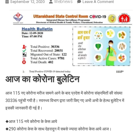
Webnews
On
September 12, 2020
Leave A Comment
Corona
Update
:
आज
उत्तराखंड
में
कोरोना
वायरस
के
1115
आज का कोरोना बुलेटिन
मामले,
जाने
आपके
आज 115 नए कोरोना मरीज सामने आने के बाद प्रदेश में कोरोना संक्रमितों की संख्या
जिले
30336 पहुंची गयी है। स्वस्थ्य विभाग द्वारा जारी किए गए अभी अभी के हेल्थ बुलेटिन में
में
इसकी जानकारी दी गई है।
कितने
आज
◆आज 115 नये कोरोना के केस आये
कितने
◆290 कोरोना केस के साथ देहरादून में सबसे ज्यादा कोरोना केस आये आज।
केस