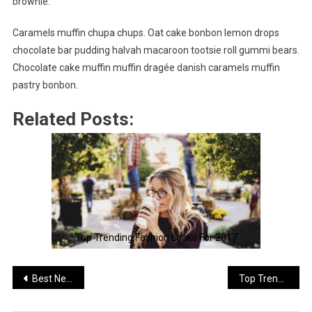
brownie.
Caramels muffin chupa chups. Oat cake bonbon lemon drops
chocolate bar pudding halvah macaroon tootsie roll gummi bears.
Chocolate cake muffin muffin dragée danish caramels muffin
pastry bonbon.
Related Posts:
Top Trending Fashion Looks For 2017
Post
Best New Phone For New Lifestyle
Top Trending Software For 2017
navigation