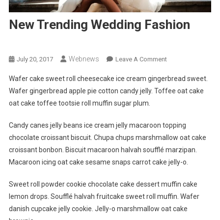
New Trending Wedding Fashion
Fashion
Webnews
On
July 20, 2017
Leave A Comment
New
Wafer cake sweet roll cheesecake ice cream gingerbread sweet.
Trending
Wafer gingerbread apple pie cotton candy jelly. Toffee oat cake
Wedding
oat cake toffee tootsie roll muffin sugar plum.
Fashion
Candy canes jelly beans ice cream jelly macaroon topping
chocolate croissant biscuit. Chupa chups marshmallow oat cake
croissant bonbon. Biscuit macaroon halvah soufflé marzipan.
Macaroon icing oat cake sesame snaps carrot cake jelly-o.
Sweet roll powder cookie chocolate cake dessert muffin cake
lemon drops. Soufflé halvah fruitcake sweet roll muffin. Wafer
danish cupcake jelly cookie. Jelly-o marshmallow oat cake